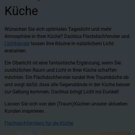
Küche
e
Wünschen Sie sich optimales Tageslicht und mehr
S
Atmosphäre in Ihrer Küche? Dachlux Flachdachfenster und
Ra
in
Lichtbänder
lassen Ihre Räume in natürlichem Licht
im
erstrahlen.
kö
T
Ein Oberlicht ist eine fantastische Ergänzung, wenn Sie
Da
zusätzlichen Raum und Licht in Ihrer Küche schaffen
in
möchten. Ein Flachdachfenster rundet Ihre Traumküche ab
Ta
zu
und sorgt dafür, dass alle Gegenstände in der Küche besser
d
zur Geltung kommen. Dachlux bringt Licht ins Dunkel!
So
Lassen Sie sich von den (Traum)Küchen unserer aktuellen
La
Kunden inspirieren.
Ku
Flachdachfensters für die Küche