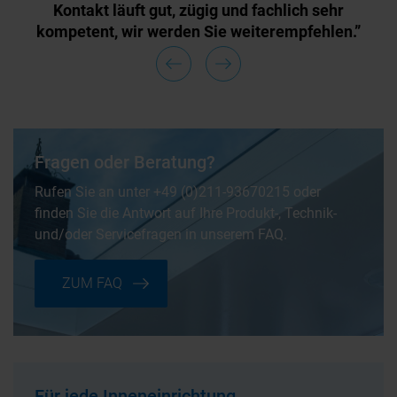
Kontakt läuft gut, zügig und fachlich sehr
kompetent, wir werden Sie weiterempfehlen.”
Fragen oder Beratung?
Rufen Sie an unter +49 (0)211-93670215
oder
finden Sie die Antwort auf Ihre Produkt-, Technik-
und/oder Servicefragen in unserem FAQ.
ZUM FAQ
Für jede Inneneinrichtung