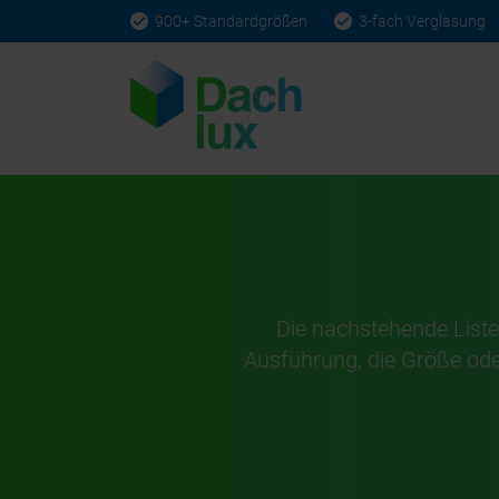
900+ Standardgrößen
3-fach Verglasung
Home
›
Lager
›
Sofort Lieferbar
Die nachstehende Liste ä
Ausführung, die Größe ode