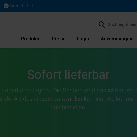
Vorgefertigt
Produkte
Preise
Lager
Anwendungen
Sofort lieferbar
ndert sich täglich. Die Spalten sind anklickbar, so d
r die Art des Glases auswählen können. Sie können d
aus bestellen.