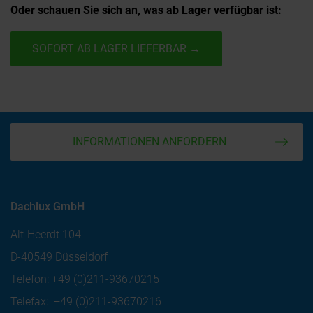
Oder schauen Sie sich an, was ab Lager verfügbar ist:
SOFORT AB LAGER LIEFERBAR →
INFORMATIONEN ANFORDERN
Dachlux GmbH
Alt-Heerdt 104
D-40549 Düsseldorf
Telefon:
+49 (0)211-93670215
Telefax:
+49 (0)211-93670216