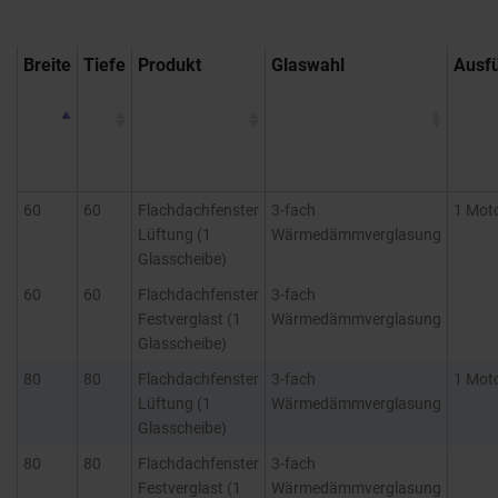
FACHKUNDEN
RÜCKRUF
Breite
Tiefe
Produkt
Glaswahl
Ausf
60
60
Flachdachfenster
3-fach
1 Mot
Lüftung (1
Wärmedämmverglasung
Glasscheibe)
60
60
Flachdachfenster
3-fach
Festverglast (1
Wärmedämmverglasung
Glasscheibe)
80
80
Flachdachfenster
3-fach
1 Mot
Lüftung (1
Wärmedämmverglasung
Glasscheibe)
80
80
Flachdachfenster
3-fach
Festverglast (1
Wärmedämmverglasung