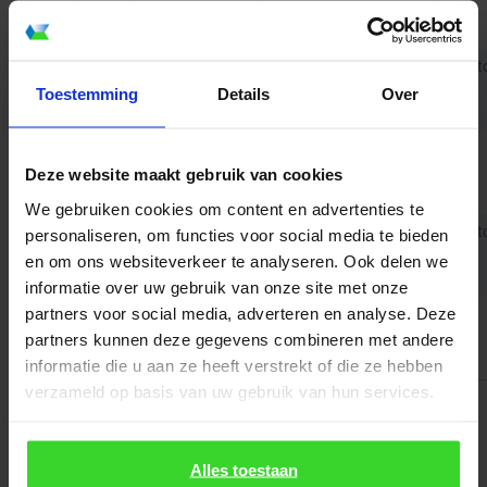
Festverglast (1
Wärmedämmverglasung
Glasscheibe)
240
100
Flachdachfenster
3-fach
3 Mot
Lüftung (1
Wärmedämmverglasung
Toestemming
Details
Over
Glasscheibe)
240
100
Flachdachfenster
3-fach
Festverglast (1
Wärmedämmverglasung
Deze website maakt gebruik van cookies
Glasscheibe)
We gebruiken cookies om content en advertenties te
320
80
Flachdachfenster
3-fach
3 Mot
personaliseren, om functies voor social media te bieden
Lüftung (1
Wärmedämmverglasung
en om ons websiteverkeer te analyseren. Ook delen we
Glasscheibe)
informatie over uw gebruik van onze site met onze
partners voor social media, adverteren en analyse. Deze
320
80
Flachdachfenster
3-fach
partners kunnen deze gegevens combineren met andere
Festverglast (1
Wärmedämmverglasung
Glasscheibe)
informatie die u aan ze heeft verstrekt of die ze hebben
verzameld op basis van uw gebruik van hun services.
Alles toestaan