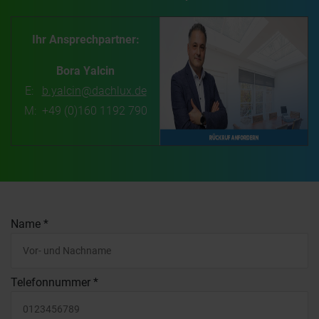
FACHKUNDEN
RÜCKRUF
Ihr Ansprechpartner:
Bora Yalcin
E:
b.yalcin@dachlux.de
M: +49 (0)160 1192 790
Name
*
Telefonnummer
*