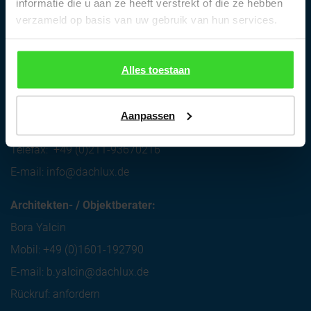
informatie die u aan ze heeft verstrekt of die ze hebben
verzameld op basis van uw gebruik van hun services.
Dachlux GmbH
Alles toestaan
Alt-Heerdt 104
D-40549 Düsseldorf
Aanpassen
Telefon:
+49 (0)211-93670215
Telefax:
+49 (0)211-93670216
E-mail:
info@dachlux.de
Architekten- / Objektberater:
Bora Yalcin
Mobil:
+49 (0)1601-192790
E-mail:
b.yalcin@dachlux.de
Rückruf: anfordern