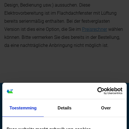
FACHKUNDEN
RÜCKRUF
Design, Bedienung usw.) aussuchen. Diese
Elektrovorbereitung ist im Flachdachfenster mit Lüftung
bereits serienmäßig enthalten. Bei der festverglasten
Version ist dies eine Option, die Sie im
Preisrechner
wählen
können. Bitte vermerken Sie dies bereits in der Bestellung,
da eine nachträgliche Anbringung nicht möglich ist.
INFORMATIONEN ANFORDERN
Toestemming
Details
Over
Dachlux GmbH
Deze website maakt gebruik van cookies