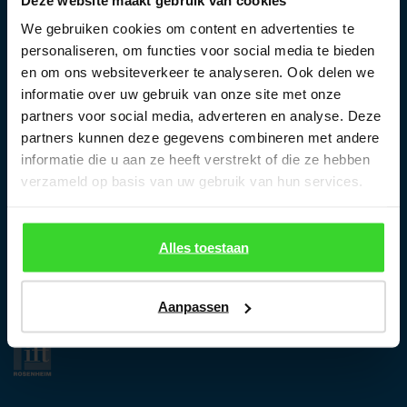
Alt-Heerdt 104
We gebruiken cookies om content en advertenties te
D-40549 Düsseldorf
personaliseren, om functies voor social media te bieden
Telefon:
+49 (0)211-93670215
en om ons websiteverkeer te analyseren. Ook delen we
informatie over uw gebruik van onze site met onze
Telefax:
+49 (0)211-93670216
partners voor social media, adverteren en analyse. Deze
E-mail:
info@dachlux.de
partners kunnen deze gegevens combineren met andere
informatie die u aan ze heeft verstrekt of die ze hebben
Architekten- / Objektberater:
verzameld op basis van uw gebruik van hun services.
Bora Yalcin
Mobil:
+49 (0)1601-192790
Alles toestaan
E-mail:
b.yalcin@dachlux.de
Rückruf: anfordern
Aanpassen