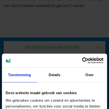
FACHKUNDEN
RÜCKRUF
von Dachmaterial wasserdicht gemacht werden.
INFORMATIONEN ANFORDERN
Dachlux GmbH
Toestemming
Details
Over
Alt-Heerdt 104
D-40549 Düsseldorf
Deze website maakt gebruik van cookies
Telefon:
+49 (0)211-93670215
We gebruiken cookies om content en advertenties te
Telefax:
+49 (0)211-93670216
personaliseren, om functies voor social media te bieden