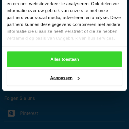
E-mail:
info@dachlux.de
en om ons websiteverkeer te analyseren. Ook delen we
informatie over uw gebruik van onze site met onze
Architekten- / Objektberater:
partners voor social media, adverteren en analyse. Deze
partners kunnen deze gegevens combineren met andere
Bora Yalcin
informatie die u aan ze heeft verstrekt of die ze hebben
Mobil:
+49 (0)1601-192790
verzameld op basis van uw gebruik van hun services.
E-mail:
b.yalcin@dachlux.de
Rückruf: anfordern
Alles toestaan
Aanpassen
Folgen Sie uns
Pinterest