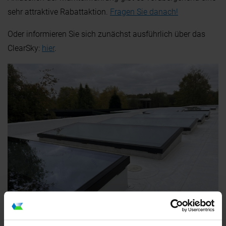
sehr attraktive Rabattaktion.
Fragen Sie danach!
Oder informieren Sie sich zunächst ausführlich über das
ClearSky:
hier
.