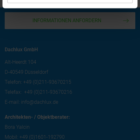
INFORMATIONEN ANFORDERN
Dachlux GmbH
Alt-Heerdt 104
D-40549 Düsseldorf
Telefon:
+49 (0)211-93670215
Telefax:
+49 (0)211-93670216
E-mail:
info@dachlux.de
Architekten- / Objektberater:
Bora Yalcin
Mobil:
+49 (0)1601-192790