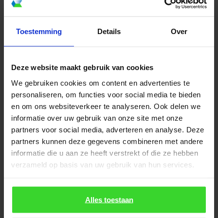
angenehme Zusammenarbeit und die professionelle
Umsetzung dieses Bauvorhabens. Die nachfolgenden
Toestemming
Details
Over
Bilder vermitteln einen Eindruck des fertigen Ergebnisses
und zeigen, wie großzügige Glasflächen und durchdachte
Beschattungslösungen zu einer modernen Wohnarchitektur
Deze website maakt gebruik van cookies
beitragen.
We gebruiken cookies om content en advertenties te
personaliseren, om functies voor social media te bieden
en om ons websiteverkeer te analyseren. Ook delen we
informatie over uw gebruik van onze site met onze
partners voor social media, adverteren en analyse. Deze
partners kunnen deze gegevens combineren met andere
informatie die u aan ze heeft verstrekt of die ze hebben
verzameld op basis van uw gebruik van hun services.
Alles toestaan