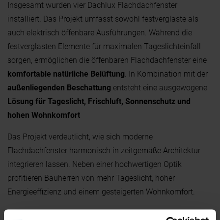
Insgesamt wurden vier Dachlux Flachdachfenster
installiert. Das Projekt umfasst sowohl festverglaste als
auch elektrisch öffenbare Ausführungen. Während die
festverglasten Elemente für maximalen Tageslichteinfall
sorgen, ermöglichen die öffenbaren Flachdachfenster eine
komfortable natürliche Belüftung
. In Kombination mit der
außenliegenden Beschattung
entsteht eine ausgewogene
Lösung für Tageslicht, Frischluft, Sonnenschutz und
hohen Wohnkomfort
Das Projekt verdeutlicht, wie sich moderne
Flachdachfenster harmonisch in zeitgemäße Architektur
integrieren lassen. Neben einer hochwertigen Optik
profitieren Bauherren von mehr Tageslicht, hoher
Energieeffizienz und einem gesteigerten Wohnkomfort.
Wir bedanken uns bei allen Projektbeteiligten für die