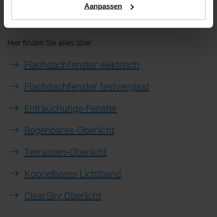
Aanpassen
Hier finden Sie alles über:
Flachdachfenster elektrisch
Flachdachfenster festverglast
Entrauchungs-Fenster
Begehbares-Oberlicht
Terrassen-Oberlicht
Koppelbares Lichtband
ClearSky Oberlicht